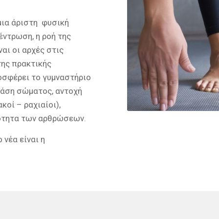
 μια άριστη φυσική
έντρωση, η ροή της
ναι οι αρχές στις
της πρακτικής
οσφέρει το γυμναστήριο
τάση σώματος, αντοχή
κοί – ραχιαίοι),
κότητα των αρθρώσεων.
 νέα είναι η