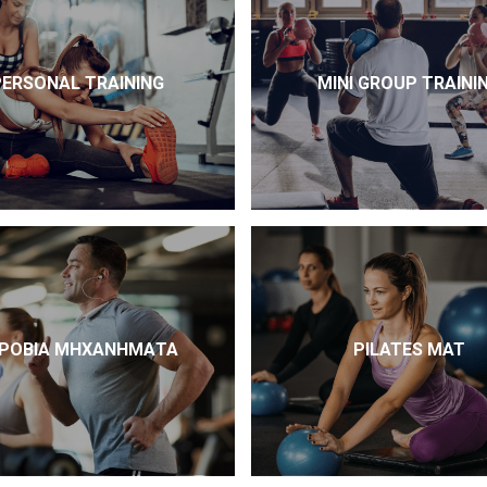
PERSONAL TRAINING
MINI GROUP TRAINI
ΡΌΒΙΑ ΜΗΧΑΝΉΜΑΤΑ
PILATES MAT