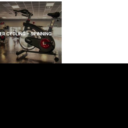
R CYCLING – SPINNING
FITNESSPLUS ΠΛΗΡΟΦΟΡΊΕΣ
Γυμναστήριο