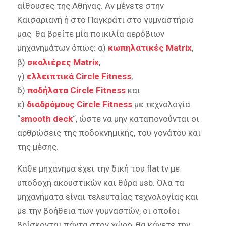
αίθουσες της Αθήνας. Αν μένετε στην
Καισαριανή ή στο Παγκράτι στο γυμναστήριο
μας θα βρείτε μία ποικιλία αερόβιων
μηχανημάτων όπως: α)
κωπηλατικές Matrix
,
β)
σκαλιέρες Matrix
,
γ)
ελλειπτικά Circle Fitness
,
δ)
ποδήλατα Circle Fitness
και
ε)
διαδρόμους Circle Fitness
με τεχνολογία
“
smooth deck
“, ώστε να μην καταπονούνται οι
αρθρώσεις της ποδοκνημικής, του γονάτου και
της μέσης.
Κάθε μηχάνημα έχει την δική του flat tv με
υποδοχή ακουστικών και θύρα usb. Όλα τα
μηχανήματα είναι τελευταίας τεχνολογίας και
με την βοήθεια των γυμναστών, οι οποίοι
βρίσκονται πάντα στον χώρο, θα κάνετε την