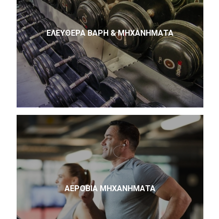
ΕΛΕΎΘΕΡΑ ΒΆΡΗ & ΜΗΧΑΝΉΜΑΤΑ
ΑΕΡΌΒΙΑ ΜΗΧΑΝΉΜΑΤΑ